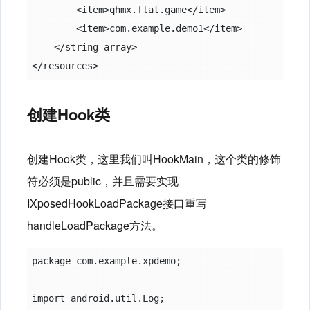
        <item>qhmx.flat.game</item>

        <item>com.example.demo1</item>

    </string-array>

创建Hook类
创建Hook类，这里我们叫HookMain，这个类的修饰
符必须是public，并且需要实现
IXposedHookLoadPackage接口重写
handleLoadPackage方法。
package com.example.xpdemo;

import android.util.Log;
