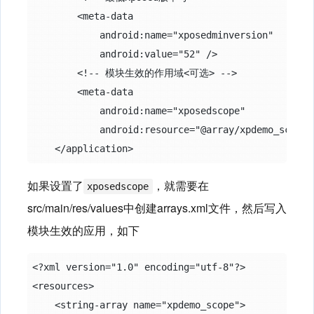
        <meta-data

            android:name="xposedminversion"

            android:value="52" />

        <!-- 模块生效的作用域<可选> -->

        <meta-data

            android:name="xposedscope"

            android:resource="@array/xpdemo_scope"/
如果设置了
，就需要在
xposedscope
src/main/res/values中创建arrays.xml文件，然后写入
模块生效的应用，如下
<?xml version="1.0" encoding="utf-8"?>

<resources>

    <string-array name="xpdemo_scope">
