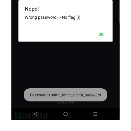
        // 创建 ClipData 对象，包含要复制的文本

        ClipData clip = ClipData.newPlainText("labe
        // 将 ClipData 设置到剪切板

        clipboard.setPrimaryClip(clip);

    }
