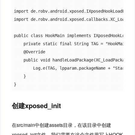
import de.robv.android.xposed.IXposedHookLoadPackag
import de.robv.android.xposed.callbacks.XC_LoadPack
public class HookMain implements IXposedHookLoadPac
    private static final String TAG = "HookMain";

    @Override

    public void handleLoadPackage(XC_LoadPackage.L
        Log.e(TAG, lpparam.packageName + "Starting"
    }

创建xposed_init
在src/main中创建assets目录，在该目录中创建
xposed_init文件，我们需要在这个文件里写上HOOK