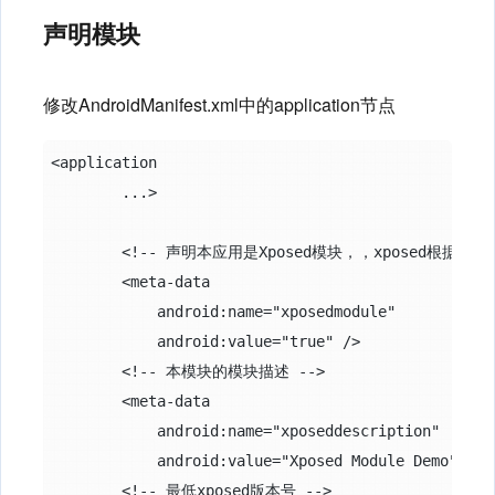
声明模块
修改AndroidManifest.xml中的application节点
<application

        ...>

        <!-- 声明本应用是Xposed模块，，xposed根据这
        <meta-data

            android:name="xposedmodule"

            android:value="true" />

        <!-- 本模块的模块描述 -->

        <meta-data

            android:name="xposeddescription"

            android:value="Xposed Module Demo" />

        <!-- 最低xposed版本号 -->
