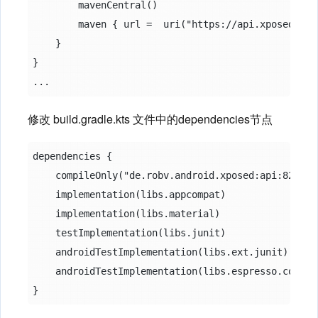
        mavenCentral()

        maven { url =  uri("https://api.xposed.info/") }	// 添加 Xposed 相关的 Maven 仓库，允许从指
    }

}

修改 build.gradle.kts 文件中的dependencies节点
dependencies {

    compileOnly("de.robv.android.xposed:api:82")	 // 仅编译时使用 Xposed API，不会打包进 APK 中

    implementation(libs.appcompat)

    implementation(libs.material)

    testImplementation(libs.junit)

    androidTestImplementation(libs.ext.junit)

    androidTestImplementation(libs.espresso.core)
