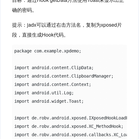
确的密码。
提示：jadx可以通过右击方法名，复制为xposed片
段，直接生成Hook代码。
package com.example.xpdemo;

import android.content.ClipData;

import android.content.ClipboardManager;

import android.content.Context;

import android.util.Log;

import android.widget.Toast;

import de.robv.android.xposed.IXposedHookLoadPackag
import de.robv.android.xposed.XC_MethodHook;

import de.robv.android.xposed.callbacks.XC_LoadPack