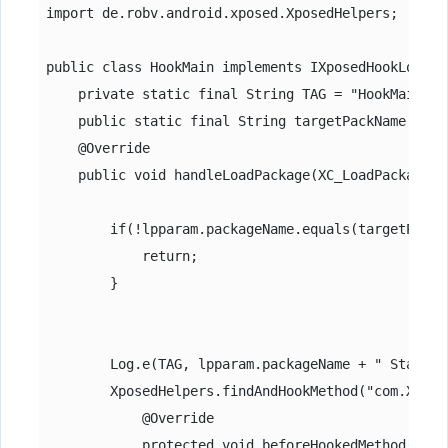
import de.robv.android.xposed.XposedHelpers;

public class HookMain implements IXposedHookLoadPac
    private static final String TAG = "HookMain";

    public static final String targetPackName = "c
    @Override

    public void handleLoadPackage(XC_LoadPackage.L
        if(!lpparam.packageName.equals(targetPackNa
            return;

        }

        Log.e(TAG, lpparam.packageName + " Starting
        XposedHelpers.findAndHookMethod("com.XXX.c
            @Override

            protected void beforeHookedMethod(Meth