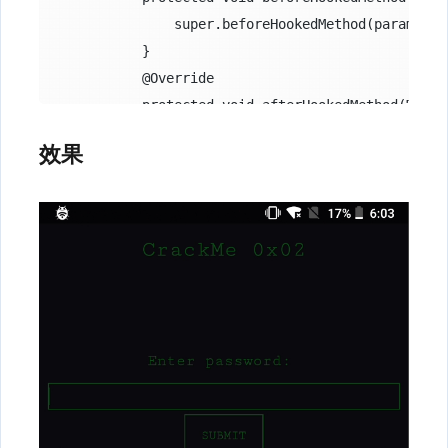
                super.beforeHookedMethod(param);

            }

            @Override

            protected void afterHookedMethod(Metho
                super.afterHookedMethod(param);

效果
                Context context = (Context)param.ar
                String passWord = (String)param.get
                Toast.makeText(context, "Password 
                copyTextToClipboard(passWord, conte
            }

        });

    }

    private void copyTextToClipboard(String text, C
        // 获取系统剪切板服务

        ClipboardManager clipboard = (ClipboardMan