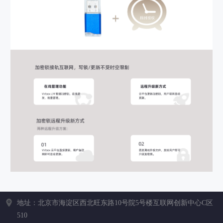
地址：北京市海淀区西北旺东路10号院5号楼互联网创新中心C区
510