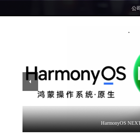
公
HarmonyOS NE