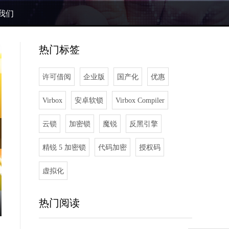
我们
热门标签
许可借阅
企业版
国产化
优惠
Virbox
安卓软锁
Virbox Compiler
云锁
加密锁
魔锐
反黑引擎
精锐 5 加密锁
代码加密
授权码
虚拟化
精锐 5 加密锁国
热门阅读