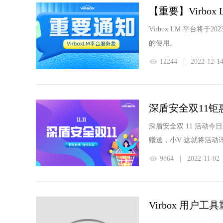
【重要】Virbo
Virbox LM 平台
的使用。
12244
|
2022-12-1
深盾安全双11钜
深盾安全双 11 活动今日来
赠送，小V 这就将活动
9864
|
2022-11-02
Virbox 用户