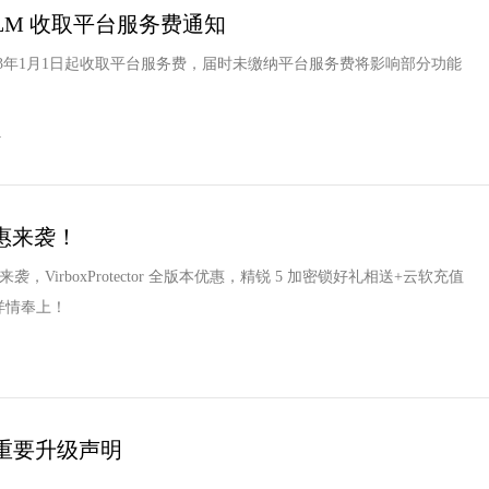
x LM 收取平台服务费通知
将于2023年1月1日起收取平台服务费，届时未缴纳平台服务费将影响部分功能
4
惠来袭！
袭，VirboxProtector 全版本优惠，精锐 5 加密锁好礼相送+云软充值
详情奉上！
工具重要升级声明