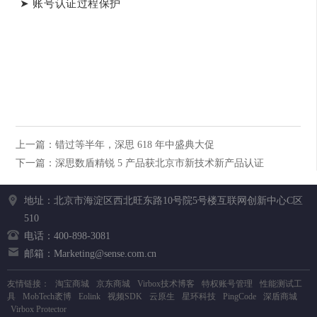
➤ 账号认证过程保护
上一篇：错过等半年，深思 618 年中盛典大促
下一篇：深思数盾精锐 5 产品获北京市新技术新产品认证
地址：北京市海淀区西北旺东路10号院5号楼互联网创新中心C区
510
电话：400-898-3081
邮箱：Marketing@sense.com.cn
友情链接：
淘宝商城
京东商城
Virbox技术博客
特权账号管理
性能测试工
具
MobTech袤博
Eolink
视频SDK
云原生
星环科技
PingCode
深盾商城
Virbox Protector