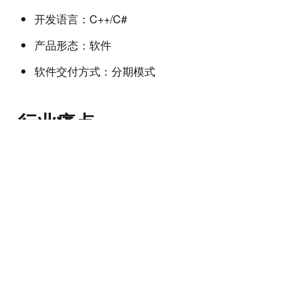
开发语言：C++/C#
产品形态：软件
软件交付方式：分期模式
行业痛点
软件分期付款
可以对软件的使用进行时间限制，实现软件的尾款回
授权管理
可以对签发的许可进行管理，或者提供对接ERP接口
源码保护